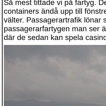
Så mest tittade vi på fartyg. 
containers ändå upp till fönstr
välter. Passagerartrafik lönar 
passagerarfartygen man ser är
där de sedan kan spela casino