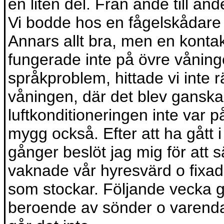
en liten del. Från ände till än
Vi bodde hos en fågelskådare s
Annars allt bra, men en kontakt
fungerade inte på övre våninge
språkproblem, hittade vi inte r
våningen, där det blev ganska
luftkonditioneringen inte var på
mygg också. Efter att ha gått i
gånger beslöt jag mig för att 
vaknade vår hyresvärd o fixade
som stockar. Följande vecka g
beroende av sönder o varenda ko