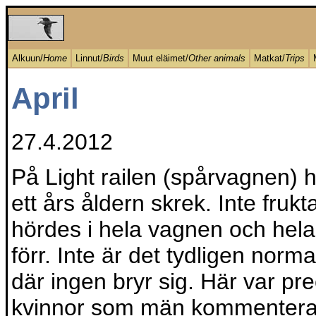
Alkuun/
Home
Linnut/
Birds
Muut eläimet/
Other animals
Matkat/
Trips
April
27.4.2012
På Light railen (spårvagnen) h
ett års åldern skrek. Inte fruk
hördes i hela vagnen och hela 
förr. Inte är det tydligen norma
där ingen bryr sig. Här var pre
kvinnor som män kommenterad