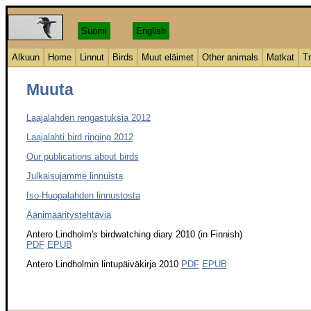
Suomi
English
Alkuun
Home
Linnut
Birds
Muut eläimet
Other animals
Matkat
Tr
Muuta
Laajalahden rengastuksia 2012
Laajalahti bird ringing 2012
Our publications about birds
Julkaisujamme linnuista
Iso-Huopalahden linnustosta
Äänimääritystehtäviä
Antero Lindholm's birdwatching diary 2010 (in Finnish)
PDF
EPUB
Antero Lindholmin lintupäiväkirja 2010
PDF
EPUB